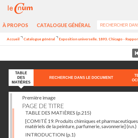
À PROPOS
CATALOGUE GÉNÉRAL
Accueil
Catalogue général
Exposition universelle. 1893. Chicago - Rappor
TABLE
T
DES
RECHERCHE DANS LE DOCUMENT
OC
MATIÈRES
Première image
PAGE DE TITRE
TABLE DES MATIÈRES
(p.215)
[COMITÉ 19. Produits chimiques et pharmaceutiques
matériels de la peinture, parfumerie, savonnerie]
(n.n.)
INTRODUCTION
(p.1)