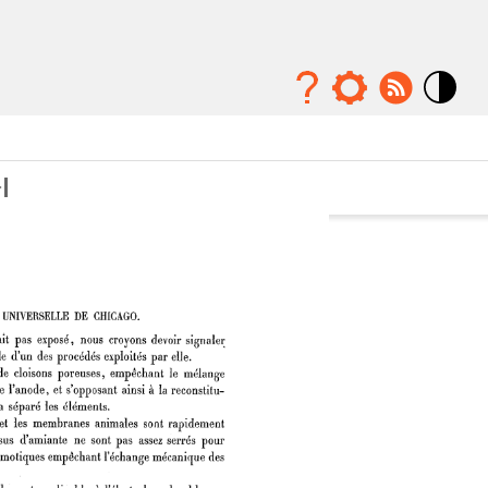
Mode
contraste
élévé