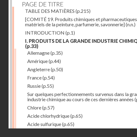
PAGE DE TITRE
TABLE DES MATIÈRES
(p.215)
[COMITÉ 19. Produits chimiques et pharmaceutiques
matériels de la peinture, parfumerie, savonnerie]
(n.n.)
INTRODUCTION
(p.1)
I. PRODUITS DE LA GRANDE INDUSTRIE CHIMI
(p.33)
Allemagne
(p.35)
Amérique
(p.44)
Angleterre
(p.50)
France
(p.54)
Russie
(p.55)
Sur quelques perfectionnements survenus dans la gr
industrie chimique au cours de ces dernières années
(
Chlore
(p.57)
Acide chlorhydrique
(p.65)
Acide sulfurique
(p.65)
Droits réservés - CNAM
Acide azotique
(p.71)