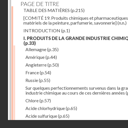
PAGE DE TITRE
TABLE DES MATIÈRES
(p.215)
[COMITÉ 19. Produits chimiques et pharmaceutiques
matériels de la peinture, parfumerie, savonnerie]
(n.n.)
INTRODUCTION
(p.1)
I. PRODUITS DE LA GRANDE INDUSTRIE CHIMI
(p.33)
Allemagne
(p.35)
Amérique
(p.44)
Angleterre
(p.50)
France
(p.54)
Russie
(p.55)
Sur quelques perfectionnements survenus dans la gr
industrie chimique au cours de ces dernières années
(
Chlore
(p.57)
Acide chlorhydrique
(p.65)
Acide sulfurique
(p.65)
Droits réservés - CNAM
Acide azotique
(p.71)