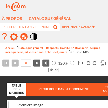
À PROPOS
CATALOGUE GÉNÉRAL
RECHERCHE AVANCÉE
Mode
contraste
Accueil
Catalogue général
Rapports. Comité 27. Brosserie, peignes,
élévé
maroquinerie, articles en caoutchouc et jouets
n.n. - vue 1/86
120%
TABLE
T
DES
RECHERCHE DANS LE DOCUMENT
OC
MATIÈRES
Première image