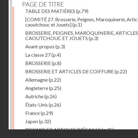
PAGE DE TITRE
TABLE DES MATIÈRES
(p.79)
[COMITÉ 27. Brosserie, Peignes, Maroquinerie, Artic
caoutchouc et Jouets]
(p.1)
BROSSERIE, PEIGNES, MAROQUINERIE, ARTICLES
CAOUTCHOUC ET JOUETS
(p.3)
Avant-propos
(p.3)
La classe 27
(p.4)
BROSSERIE
(p.8)
BROSSERIE ET ARTICLES DE COIFFURE
(p.22)
Allemagne
(p.22)
Angleterre
(p.25)
Autriche
(p.26)
États-Unis
(p.26)
France
(p.29)
Japon
(p.32)
PEIGNES ET ARTICLES D'ÉCAILLE
(p.35)
Droits réservés - CNAM
Allemagne
(p.36)