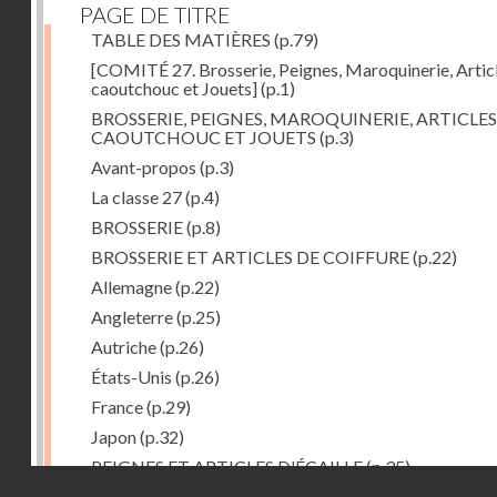
PAGE DE TITRE
TABLE DES MATIÈRES
(p.79)
[COMITÉ 27. Brosserie, Peignes, Maroquinerie, Artic
caoutchouc et Jouets]
(p.1)
BROSSERIE, PEIGNES, MAROQUINERIE, ARTICLES
CAOUTCHOUC ET JOUETS
(p.3)
Avant-propos
(p.3)
La classe 27
(p.4)
BROSSERIE
(p.8)
BROSSERIE ET ARTICLES DE COIFFURE
(p.22)
Allemagne
(p.22)
Angleterre
(p.25)
Autriche
(p.26)
États-Unis
(p.26)
France
(p.29)
Japon
(p.32)
PEIGNES ET ARTICLES D'ÉCAILLE
(p.35)
Droits réservés - CNAM
Allemagne
(p.36)