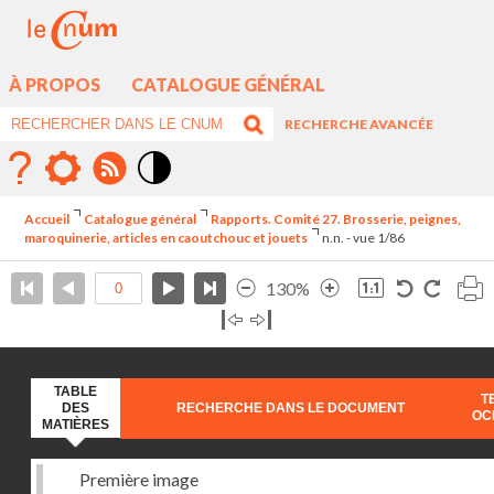
À PROPOS
CATALOGUE GÉNÉRAL
RECHERCHE AVANCÉE
Mode
contraste
Accueil
Catalogue général
Rapports. Comité 27. Brosserie, peignes,
élévé
maroquinerie, articles en caoutchouc et jouets
n.n. - vue 1/86
130%
TABLE
T
DES
RECHERCHE DANS LE DOCUMENT
OC
MATIÈRES
Première image