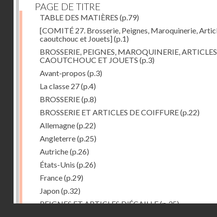
PAGE DE TITRE
TABLE DES MATIÈRES
(p.79)
[COMITÉ 27. Brosserie, Peignes, Maroquinerie, Artic
caoutchouc et Jouets]
(p.1)
BROSSERIE, PEIGNES, MAROQUINERIE, ARTICLES
CAOUTCHOUC ET JOUETS
(p.3)
Avant-propos
(p.3)
La classe 27
(p.4)
BROSSERIE
(p.8)
BROSSERIE ET ARTICLES DE COIFFURE
(p.22)
Allemagne
(p.22)
Angleterre
(p.25)
Autriche
(p.26)
États-Unis
(p.26)
France
(p.29)
Japon
(p.32)
PEIGNES ET ARTICLES D'ÉCAILLE
(p.35)
Droits réservés - CNAM
Allemagne
(p.36)