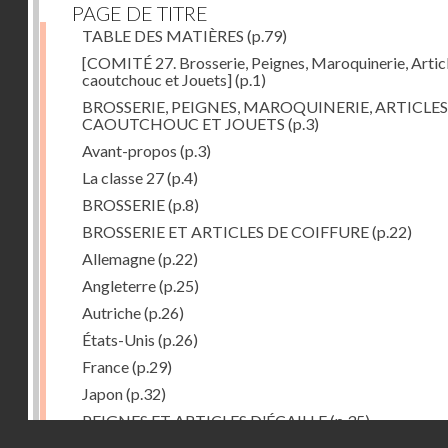
PAGE DE TITRE
TABLE DES MATIÈRES
(p.79)
[COMITÉ 27. Brosserie, Peignes, Maroquinerie, Artic
caoutchouc et Jouets]
(p.1)
BROSSERIE, PEIGNES, MAROQUINERIE, ARTICLES
CAOUTCHOUC ET JOUETS
(p.3)
Avant-propos
(p.3)
La classe 27
(p.4)
BROSSERIE
(p.8)
BROSSERIE ET ARTICLES DE COIFFURE
(p.22)
Allemagne
(p.22)
Angleterre
(p.25)
Autriche
(p.26)
États-Unis
(p.26)
France
(p.29)
Japon
(p.32)
PEIGNES ET ARTICLES D'ÉCAILLE
(p.35)
Droits réservés - CNAM
Allemagne
(p.36)