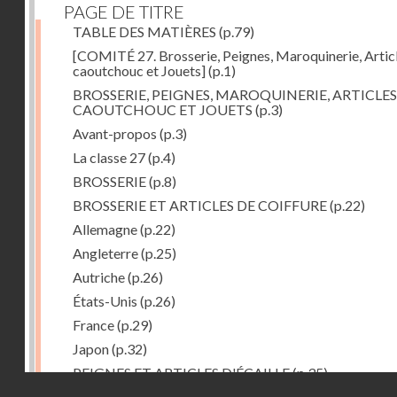
PAGE DE TITRE
TABLE DES MATIÈRES
(p.79)
[COMITÉ 27. Brosserie, Peignes, Maroquinerie, Artic
caoutchouc et Jouets]
(p.1)
BROSSERIE, PEIGNES, MAROQUINERIE, ARTICLES
CAOUTCHOUC ET JOUETS
(p.3)
Avant-propos
(p.3)
La classe 27
(p.4)
BROSSERIE
(p.8)
BROSSERIE ET ARTICLES DE COIFFURE
(p.22)
Allemagne
(p.22)
Angleterre
(p.25)
Autriche
(p.26)
États-Unis
(p.26)
France
(p.29)
Japon
(p.32)
PEIGNES ET ARTICLES D'ÉCAILLE
(p.35)
Droits réservés - CNAM
Allemagne
(p.36)