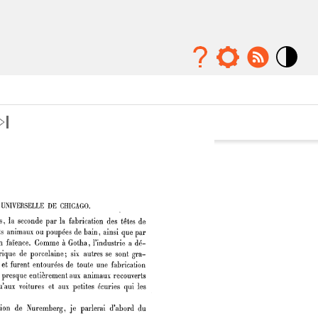
Mode
contraste
élévé