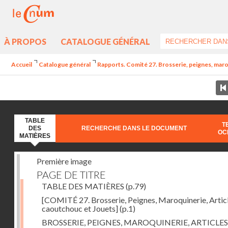
À PROPOS
CATALOGUE GÉNÉRAL
Accueil
Catalogue général
Rapports. Comité 27. Brosserie, peignes, maro
TABLE
T
DES
RECHERCHE DANS LE DOCUMENT
OC
MATIÈRES
Première image
PAGE DE TITRE
TABLE DES MATIÈRES
(p.79)
[COMITÉ 27. Brosserie, Peignes, Maroquinerie, Artic
caoutchouc et Jouets]
(p.1)
BROSSERIE, PEIGNES, MAROQUINERIE, ARTICLES