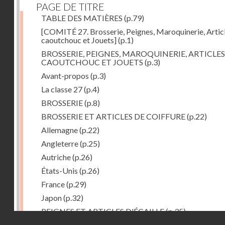
PAGE DE TITRE
TABLE DES MATIÈRES
(p.79)
[COMITÉ 27. Brosserie, Peignes, Maroquinerie, Artic
caoutchouc et Jouets]
(p.1)
BROSSERIE, PEIGNES, MAROQUINERIE, ARTICLES
CAOUTCHOUC ET JOUETS
(p.3)
Avant-propos
(p.3)
La classe 27
(p.4)
BROSSERIE
(p.8)
BROSSERIE ET ARTICLES DE COIFFURE
(p.22)
Allemagne
(p.22)
Angleterre
(p.25)
Autriche
(p.26)
États-Unis
(p.26)
France
(p.29)
Japon
(p.32)
PEIGNES ET ARTICLES D'ÉCAILLE
(p.35)
Droits réservés - CNAM
Allemagne
(p.36)