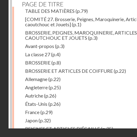
PAGE DE TITRE
TABLE DES MATIÈRES
(p.79)
[COMITÉ 27. Brosserie, Peignes, Maroquinerie, Artic
caoutchouc et Jouets]
(p.1)
BROSSERIE, PEIGNES, MAROQUINERIE, ARTICLES
CAOUTCHOUC ET JOUETS
(p.3)
Avant-propos
(p.3)
La classe 27
(p.4)
BROSSERIE
(p.8)
BROSSERIE ET ARTICLES DE COIFFURE
(p.22)
Allemagne
(p.22)
Angleterre
(p.25)
Autriche
(p.26)
États-Unis
(p.26)
France
(p.29)
Japon
(p.32)
PEIGNES ET ARTICLES D'ÉCAILLE
(p.35)
Droits réservés - CNAM
Allemagne
(p.36)