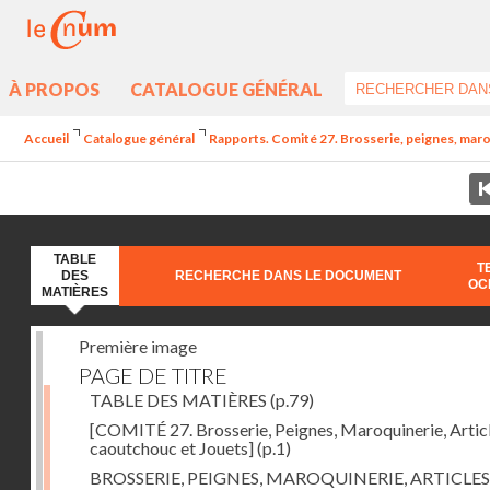
À PROPOS
CATALOGUE GÉNÉRAL
Accueil
Catalogue général
Rapports. Comité 27. Brosserie, peignes, maro
TABLE
T
DES
RECHERCHE DANS LE DOCUMENT
OC
MATIÈRES
Première image
PAGE DE TITRE
TABLE DES MATIÈRES
(p.79)
[COMITÉ 27. Brosserie, Peignes, Maroquinerie, Artic
caoutchouc et Jouets]
(p.1)
BROSSERIE, PEIGNES, MAROQUINERIE, ARTICLES