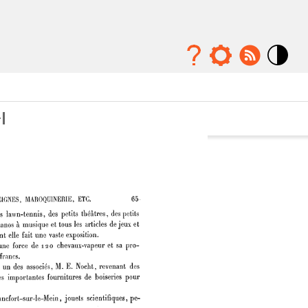
Mode
contraste
élévé