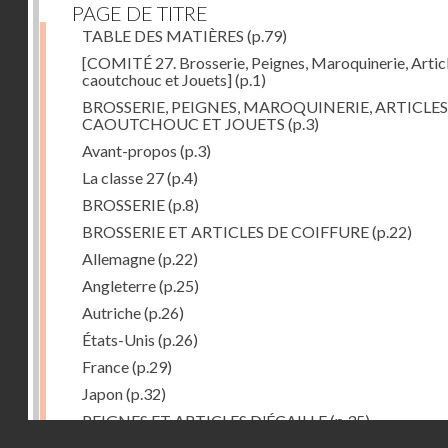
PAGE DE TITRE
TABLE DES MATIÈRES
(p.79)
[COMITÉ 27. Brosserie, Peignes, Maroquinerie, Artic
caoutchouc et Jouets]
(p.1)
BROSSERIE, PEIGNES, MAROQUINERIE, ARTICLES
CAOUTCHOUC ET JOUETS
(p.3)
Avant-propos
(p.3)
La classe 27
(p.4)
BROSSERIE
(p.8)
BROSSERIE ET ARTICLES DE COIFFURE
(p.22)
Allemagne
(p.22)
Angleterre
(p.25)
Autriche
(p.26)
États-Unis
(p.26)
France
(p.29)
Japon
(p.32)
PEIGNES ET ARTICLES D'ÉCAILLE
(p.35)
Droits réservés - CNAM
Allemagne
(p.36)