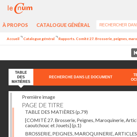
À PROPOS
CATALOGUE GÉNÉRAL
Accueil
Catalogue général
Rapports. Comité 27. Brosserie, peignes, maro
TABLE
T
DES
RECHERCHE DANS LE DOCUMENT
OC
MATIÈRES
Première image
PAGE DE TITRE
TABLE DES MATIÈRES
(p.79)
[COMITÉ 27. Brosserie, Peignes, Maroquinerie, Artic
caoutchouc et Jouets]
(p.1)
BROSSERIE, PEIGNES, MAROQUINERIE, ARTICLES