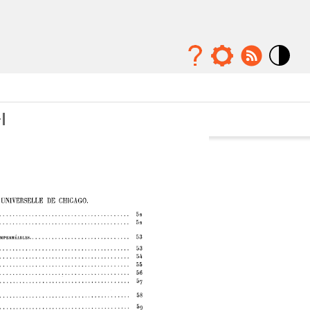
Mode
contraste
élévé