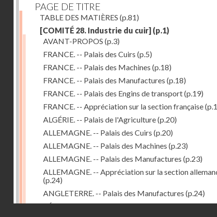
PAGE DE TITRE
TABLE DES MATIÈRES
(p.81)
[COMITÉ 28. Industrie du cuir]
(p.1)
AVANT-PROPOS
(p.3)
FRANCE. -- Palais des Cuirs
(p.5)
FRANCE. -- Palais des Machines
(p.18)
FRANCE. -- Palais des Manufactures
(p.18)
FRANCE. -- Palais des Engins de transport
(p.19)
FRANCE. -- Appréciation sur la section française
(p.
ALGÉRIE. -- Palais de l'Agriculture
(p.20)
ALLEMAGNE. -- Palais des Cuirs
(p.20)
ALLEMAGNE. -- Palais des Machines
(p.23)
ALLEMAGNE. -- Palais des Manufactures
(p.23)
ALLEMAGNE. -- Appréciation sur la section alleman
(p.24)
ANGLETERRE. -- Palais des Manufactures
(p.24)
RÉPUBLIQUE ARGENTINE. -- Palais de l'Agricultur
Droits réservés - CNAM
(p.24)