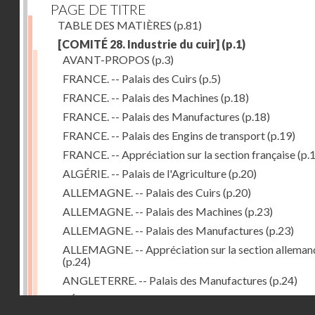
PAGE DE TITRE
TABLE DES MATIÈRES
(p.81)
[COMITÉ 28. Industrie du cuir]
(p.1)
AVANT-PROPOS
(p.3)
FRANCE. -- Palais des Cuirs
(p.5)
FRANCE. -- Palais des Machines
(p.18)
FRANCE. -- Palais des Manufactures
(p.18)
FRANCE. -- Palais des Engins de transport
(p.19)
FRANCE. -- Appréciation sur la section française
(p.
ALGÉRIE. -- Palais de l'Agriculture
(p.20)
ALLEMAGNE. -- Palais des Cuirs
(p.20)
ALLEMAGNE. -- Palais des Machines
(p.23)
ALLEMAGNE. -- Palais des Manufactures
(p.23)
ALLEMAGNE. -- Appréciation sur la section alleman
(p.24)
ANGLETERRE. -- Palais des Manufactures
(p.24)
RÉPUBLIQUE ARGENTINE. -- Palais de l'Agricultur
Droits réservés - CNAM
(p.24)