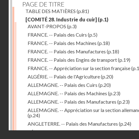
PAGE DE TITRE
TABLE DES MATIÈRES
(p.81)
[COMITÉ 28. Industrie du cuir]
(p.1)
AVANT-PROPOS
(p.3)
FRANCE. -- Palais des Cuirs
(p.5)
FRANCE. -- Palais des Machines
(p.18)
FRANCE. -- Palais des Manufactures
(p.18)
FRANCE. -- Palais des Engins de transport
(p.19)
FRANCE. -- Appréciation sur la section française
(p.
ALGÉRIE. -- Palais de l'Agriculture
(p.20)
ALLEMAGNE. -- Palais des Cuirs
(p.20)
ALLEMAGNE. -- Palais des Machines
(p.23)
ALLEMAGNE. -- Palais des Manufactures
(p.23)
ALLEMAGNE. -- Appréciation sur la section alleman
(p.24)
ANGLETERRE. -- Palais des Manufactures
(p.24)
RÉPUBLIQUE ARGENTINE. -- Palais de l'Agricultur
Droits réservés - CNAM
(p.24)