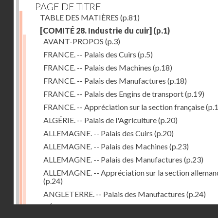
PAGE DE TITRE
TABLE DES MATIÈRES
(p.81)
[COMITÉ 28. Industrie du cuir]
(p.1)
AVANT-PROPOS
(p.3)
FRANCE. -- Palais des Cuirs
(p.5)
FRANCE. -- Palais des Machines
(p.18)
FRANCE. -- Palais des Manufactures
(p.18)
FRANCE. -- Palais des Engins de transport
(p.19)
FRANCE. -- Appréciation sur la section française
(p.
ALGÉRIE. -- Palais de l'Agriculture
(p.20)
ALLEMAGNE. -- Palais des Cuirs
(p.20)
ALLEMAGNE. -- Palais des Machines
(p.23)
ALLEMAGNE. -- Palais des Manufactures
(p.23)
ALLEMAGNE. -- Appréciation sur la section alleman
(p.24)
ANGLETERRE. -- Palais des Manufactures
(p.24)
RÉPUBLIQUE ARGENTINE. -- Palais de l'Agricultur
Droits réservés - CNAM
(p.24)