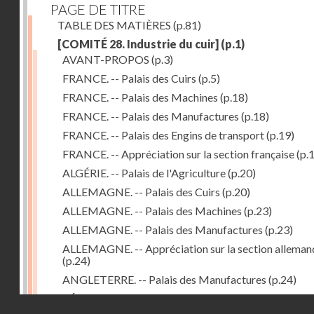
PAGE DE TITRE
TABLE DES MATIÈRES
(p.81)
[COMITÉ 28. Industrie du cuir]
(p.1)
AVANT-PROPOS
(p.3)
FRANCE. -- Palais des Cuirs
(p.5)
FRANCE. -- Palais des Machines
(p.18)
FRANCE. -- Palais des Manufactures
(p.18)
FRANCE. -- Palais des Engins de transport
(p.19)
FRANCE. -- Appréciation sur la section française
(p.
ALGÉRIE. -- Palais de l'Agriculture
(p.20)
ALLEMAGNE. -- Palais des Cuirs
(p.20)
ALLEMAGNE. -- Palais des Machines
(p.23)
ALLEMAGNE. -- Palais des Manufactures
(p.23)
ALLEMAGNE. -- Appréciation sur la section alleman
(p.24)
ANGLETERRE. -- Palais des Manufactures
(p.24)
RÉPUBLIQUE ARGENTINE. -- Palais de l'Agricultur
Droits réservés - CNAM
(p.24)