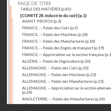
PAGE DE TITRE
TABLE DES MATIÈRES
(p.81)
[COMITÉ 28. Industrie du cuir]
(p.1)
AVANT-PROPOS
(p.3)
FRANCE. -- Palais des Cuirs
(p.5)
FRANCE. -- Palais des Machines
(p.18)
FRANCE. -- Palais des Manufactures
(p.18)
FRANCE. -- Palais des Engins de transport
(p.19)
FRANCE. -- Appréciation sur la section française
(p.
ALGÉRIE. -- Palais de l'Agriculture
(p.20)
ALLEMAGNE. -- Palais des Cuirs
(p.20)
ALLEMAGNE. -- Palais des Machines
(p.23)
ALLEMAGNE. -- Palais des Manufactures
(p.23)
ALLEMAGNE. -- Appréciation sur la section alleman
(p.24)
ANGLETERRE. -- Palais des Manufactures
(p.24)
RÉPUBLIQUE ARGENTINE. -- Palais de l'Agricultur
Droits réservés - CNAM
(p.24)