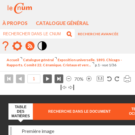
À PROPOS
CATALOGUE GÉNÉRAL
RECHERCHE AVANCÉE
Mode
contraste
Accueil
Catalogue général
Exposition universelle. 1893. Chicago -
élévé
Rapports. Comité 22. Céramique. Cristaux et verr...
p.1 - vue 1/36
70%
TABLE
T
DES
RECHERCHE DANS LE DOCUMENT
OC
MATIÈRES
Première image