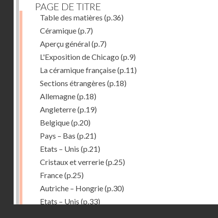
PAGE DE TITRE
Table des matières
(p.36)
Céramique
(p.7)
Aperçu général
(p.7)
L'Exposition de Chicago
(p.9)
La céramique française
(p.11)
Sections étrangères
(p.18)
Allemagne
(p.18)
Angleterre
(p.19)
Belgique
(p.20)
Pays – Bas
(p.21)
Etats – Unis
(p.21)
Cristaux et verrerie
(p.25)
France
(p.25)
Autriche – Hongrie
(p.30)
Etats – Unis
(p.33)
Droits réservés - CNAM
Belgique
(p.34)