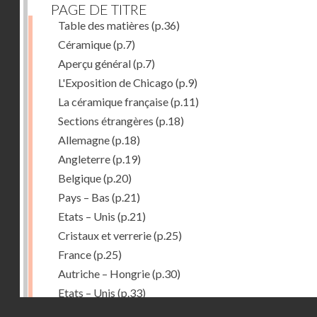
PAGE DE TITRE
Table des matières
(p.36)
Céramique
(p.7)
Aperçu général
(p.7)
L'Exposition de Chicago
(p.9)
La céramique française
(p.11)
Sections étrangères
(p.18)
Allemagne
(p.18)
Angleterre
(p.19)
Belgique
(p.20)
Pays – Bas
(p.21)
Etats – Unis
(p.21)
Cristaux et verrerie
(p.25)
France
(p.25)
Autriche – Hongrie
(p.30)
Etats – Unis
(p.33)
Droits réservés - CNAM
Belgique
(p.34)