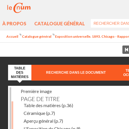
À PROPOS
CATALOGUE GÉNÉRAL
Accueil
Catalogue général
Exposition universelle. 1893. Chicago - Rapport
TABLE
T
DES
RECHERCHE DANS LE DOCUMENT
OC
MATIÈRES
Première image
PAGE DE TITRE
Table des matières
(p.36)
Céramique
(p.7)
Aperçu général
(p.7)
L'Exposition de Chicago
(p.9)