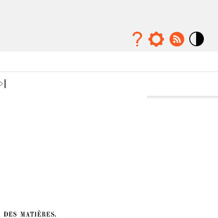
Mode
contraste
élévé