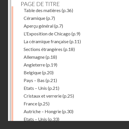
PAGE DE TITRE
Table des matières
(p.36)
Céramique
(p.7)
Aperçu général
(p.7)
L'Exposition de Chicago
(p.9)
La céramique française
(p.11)
Sections étrangères
(p.18)
Allemagne
(p.18)
Angleterre
(p.19)
Belgique
(p.20)
Pays – Bas
(p.21)
Etats – Unis
(p.21)
Cristaux et verrerie
(p.25)
France
(p.25)
Autriche – Hongrie
(p.30)
Etats – Unis
(p.33)
Droits réservés - CNAM
Belgique
(p.34)