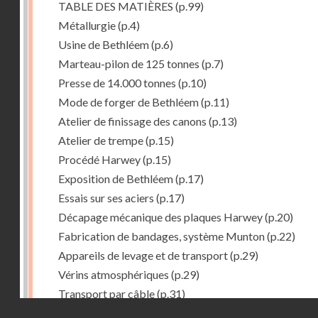
TABLE DES MATIÈRES
(p.99)
Métallurgie
(p.4)
Usine de Bethléem
(p.6)
Marteau-pilon de 125 tonnes
(p.7)
Presse de 14.000 tonnes
(p.10)
Mode de forger de Bethléem
(p.11)
Atelier de finissage des canons
(p.13)
Atelier de trempe
(p.15)
Procédé Harwey
(p.15)
Exposition de Bethléem
(p.17)
Essais sur ses aciers
(p.17)
Décapage mécanique des plaques Harwey
(p.20)
Fabrication de bandages, système Munton
(p.22)
Appareils de levage et de transport
(p.29)
Vérins atmosphériques
(p.29)
Transport par câble
(p.31)
Droits réservés - CNAM
Procedé Welman. -- Chargement automatique des