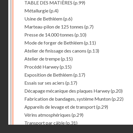
TABLE DES MATIÈRES
(p.99)
Métallurgie
(p.4)
Usine de Bethléem
(p.6)
Marteau-pilon de 125 tonnes
(p.7)
Presse de 14.000 tonnes
(p.10)
Mode de forger de Bethléem
(p.11)
Atelier de finissage des canons
(p.13)
Atelier de trempe
(p.15)
Procédé Harwey
(p.15)
Exposition de Bethléem
(p.17)
Essais sur ses aciers
(p.17)
Décapage mécanique des plaques Harwey
(p.20)
Fabrication de bandages, système Munton
(p.22)
Appareils de levage et de transport
(p.29)
Vérins atmosphériques
(p.29)
Transport par câble
(p.31)
Droits réservés - CNAM
Procedé Welman. -- Chargement automatique des