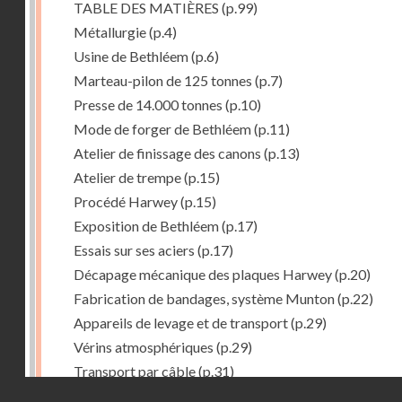
TABLE DES MATIÈRES
(p.99)
Métallurgie
(p.4)
Usine de Bethléem
(p.6)
Marteau-pilon de 125 tonnes
(p.7)
Presse de 14.000 tonnes
(p.10)
Mode de forger de Bethléem
(p.11)
Atelier de finissage des canons
(p.13)
Atelier de trempe
(p.15)
Procédé Harwey
(p.15)
Exposition de Bethléem
(p.17)
Essais sur ses aciers
(p.17)
Décapage mécanique des plaques Harwey
(p.20)
Fabrication de bandages, système Munton
(p.22)
Appareils de levage et de transport
(p.29)
Vérins atmosphériques
(p.29)
Transport par câble
(p.31)
Droits réservés - CNAM
Procedé Welman. -- Chargement automatique des