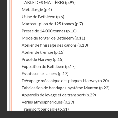
TABLE DES MATIÈRES
(p.99)
Métallurgie
(p.4)
Usine de Bethléem
(p.6)
Marteau-pilon de 125 tonnes
(p.7)
Presse de 14.000 tonnes
(p.10)
Mode de forger de Bethléem
(p.11)
Atelier de finissage des canons
(p.13)
Atelier de trempe
(p.15)
Procédé Harwey
(p.15)
Exposition de Bethléem
(p.17)
Essais sur ses aciers
(p.17)
Décapage mécanique des plaques Harwey
(p.20)
Fabrication de bandages, système Munton
(p.22)
Appareils de levage et de transport
(p.29)
Vérins atmosphériques
(p.29)
Transport par câble
(p.31)
Droits réservés - CNAM
Procedé Welman. -- Chargement automatique des