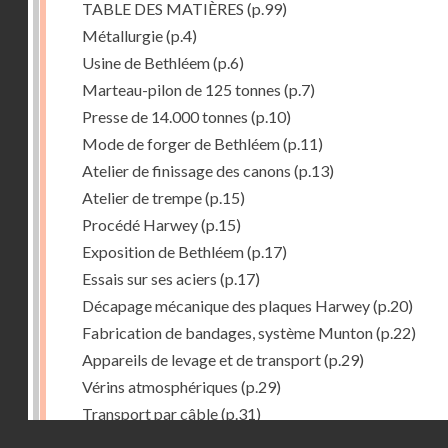
TABLE DES MATIÈRES
(p.99)
Métallurgie
(p.4)
Usine de Bethléem
(p.6)
Marteau-pilon de 125 tonnes
(p.7)
Presse de 14.000 tonnes
(p.10)
Mode de forger de Bethléem
(p.11)
Atelier de finissage des canons
(p.13)
Atelier de trempe
(p.15)
Procédé Harwey
(p.15)
Exposition de Bethléem
(p.17)
Essais sur ses aciers
(p.17)
Décapage mécanique des plaques Harwey
(p.20)
Fabrication de bandages, système Munton
(p.22)
Appareils de levage et de transport
(p.29)
Vérins atmosphériques
(p.29)
Transport par câble
(p.31)
Droits réservés - CNAM
Procedé Welman. -- Chargement automatique des