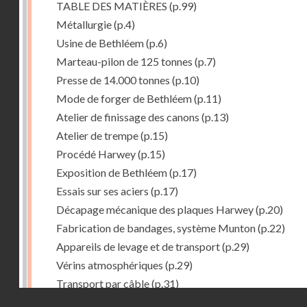
TABLE DES MATIÈRES
(p.99)
Métallurgie
(p.4)
Usine de Bethléem
(p.6)
Marteau-pilon de 125 tonnes
(p.7)
Presse de 14.000 tonnes
(p.10)
Mode de forger de Bethléem
(p.11)
Atelier de finissage des canons
(p.13)
Atelier de trempe
(p.15)
Procédé Harwey
(p.15)
Exposition de Bethléem
(p.17)
Essais sur ses aciers
(p.17)
Décapage mécanique des plaques Harwey
(p.20)
Fabrication de bandages, système Munton
(p.22)
Appareils de levage et de transport
(p.29)
Vérins atmosphériques
(p.29)
Transport par câble
(p.31)
Droits réservés - CNAM
Procedé Welman. -- Chargement automatique des