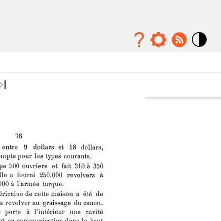
Mode
contraste
élévé