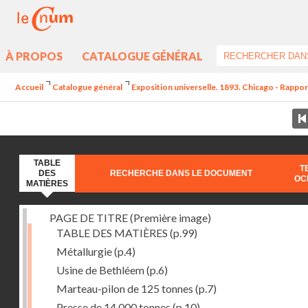
À PROPOS
CATALOGUE GÉNÉRAL
Accueil
Catalogue général
Exposition universelle. 1893. Chicago - Rapport
TABLE
T
DES
RECHERCHE DANS LE DOCUMENT
OC
MATIÈRES
PAGE DE TITRE (Première image)
TABLE DES MATIÈRES
(p.99)
Métallurgie
(p.4)
Usine de Bethléem
(p.6)
Marteau-pilon de 125 tonnes
(p.7)
Presse de 14.000 tonnes
(p.10)