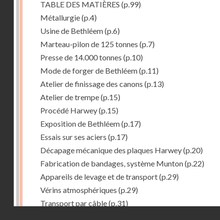
TABLE DES MATIÈRES
(p.99)
Métallurgie
(p.4)
Usine de Bethléem
(p.6)
Marteau-pilon de 125 tonnes
(p.7)
Presse de 14.000 tonnes
(p.10)
Mode de forger de Bethléem
(p.11)
Atelier de finissage des canons
(p.13)
Atelier de trempe
(p.15)
Procédé Harwey
(p.15)
Exposition de Bethléem
(p.17)
Essais sur ses aciers
(p.17)
Décapage mécanique des plaques Harwey
(p.20)
Fabrication de bandages, système Munton
(p.22)
Appareils de levage et de transport
(p.29)
Vérins atmosphériques
(p.29)
Transport par câble
(p.31)
Droits réservés - CNAM
Procedé Welman. -- Chargement automatique des