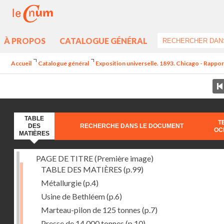
À PROPOS
CATALOGUE GÉNÉRAL
Accueil
Catalogue général
Exposition universelle. 1893. Chicago - Rapport
TABLE
T
DES
RECHERCHE DANS LE DOCUMENT
OC
MATIÈRES
PAGE DE TITRE (Première image)
TABLE DES MATIÈRES
(p.99)
Métallurgie
(p.4)
Usine de Bethléem
(p.6)
Marteau-pilon de 125 tonnes
(p.7)
Presse de 14.000 tonnes
(p.10)