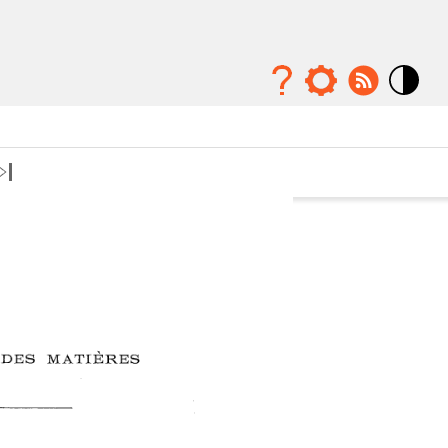
Mode
contraste
élévé