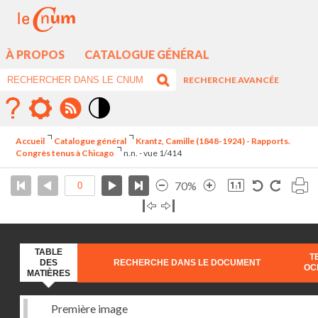
À PROPOS
CATALOGUE GÉNÉRAL
RECHERCHE AVANCÉE
Mode
contraste
Accueil
Catalogue général
Krantz, Camille (1848-1924) - Rapports.
élévé
Congrès tenus à Chicago
n.n. - vue 1/414
70%
TABLE
T
DES
RECHERCHE DANS LE DOCUMENT
OC
MATIÈRES
Première image