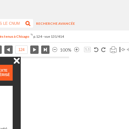
RECHERCHE AVANCÉE
ès tenus à Chicago
p.124 - vue 131/414
100%
EXTE
ÉRISÉ
reté