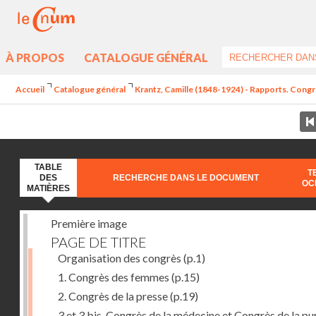
À PROPOS
CATALOGUE GÉNÉRAL
Accueil
Catalogue général
Krantz, Camille (1848-1924) - Rapports. Congr
TABLE
T
DES
RECHERCHE DANS LE DOCUMENT
OC
MATIÈRES
Première image
PAGE DE TITRE
Organisation des congrès
(p.1)
1. Congrès des femmes
(p.15)
2. Congrès de la presse
(p.19)
3 et 3 bis. Congrès de la médecine et Congrès de la pu