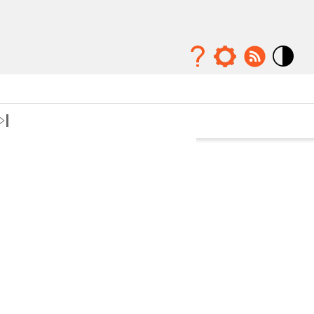
Mode
contraste
élévé