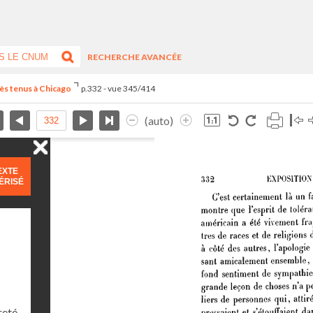
RECHERCHE AVANCÉE
ès tenus à Chicago
p.332 - vue 345/414
(auto)
EXTE
ÉRISÉ
reté