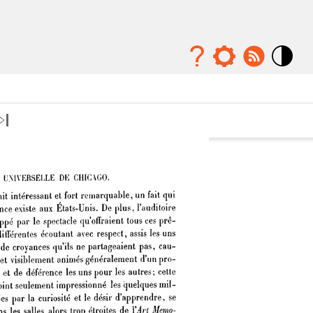
Mode
contraste
élévé