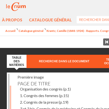
À PROPOS
CATALOGUE GÉNÉRAL
Accueil
Catalogue général
Krantz, Camille (1848-1924) - Rapports. Congr
TABLE
T
DES
RECHERCHE DANS LE DOCUMENT
OC
MATIÈRES
Première image
PAGE DE TITRE
Organisation des congrès
(p.1)
1. Congrès des femmes
(p.15)
2. Congrès de la presse
(p.19)
3 et 3 bis. Congrès de la médecine et Congrès de la pu