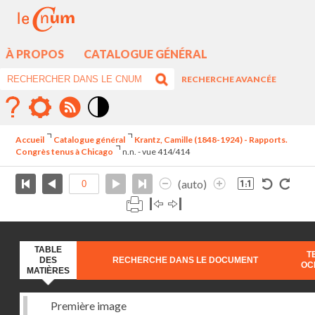
À PROPOS
CATALOGUE GÉNÉRAL
RECHERCHE AVANCÉE
Mode
contraste
Accueil
Catalogue général
Krantz, Camille (1848-1924) - Rapports.
élévé
Congrès tenus à Chicago
n.n. - vue 414/414
(auto)
TABLE
T
DES
RECHERCHE DANS LE DOCUMENT
OC
MATIÈRES
Première image