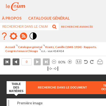
À PROPOS
CATALOGUE GÉNÉRAL
RECHERCHE AVANCÉE
Mode
contraste
Accueil
Catalogue général
Krantz, Camille (1848-1924) - Rapports.
élévé
Congrès tenus à Chicago
n.n. - vue 414/414
80%
TABLE
T
DES
RECHERCHE DANS LE DOCUMENT
OC
MATIÈRES
Première image