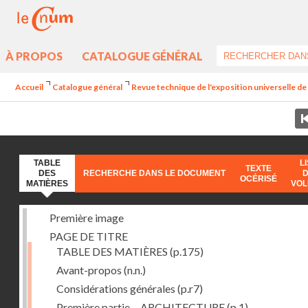
À PROPOS
CATALOGUE GÉNÉRAL
Accueil
Catalogue général
Revue technique de l'exposition universelle d
TABLE
L
TEXTE
DES
RECHERCHE DANS LE DOCUMENT
OCÉRISÉ
MATIÈRES
VO
Première image
PAGE DE TITRE
TABLE DES MATIÈRES
(p.175)
Avant-propos
(n.n.)
Considérations générales
(p.r7)
Première partie. - ARCHITECTURE
(p.1)