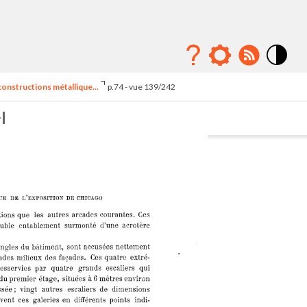
Mode
contraste
 constructions métallique...
p.74 - vue 139/242
élévé