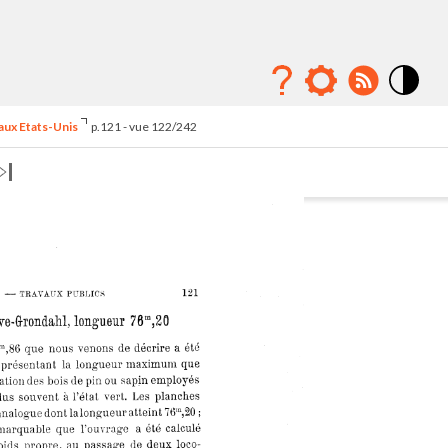
Mode
contraste
 aux Etats-Unis
p.121 - vue 122/242
élévé