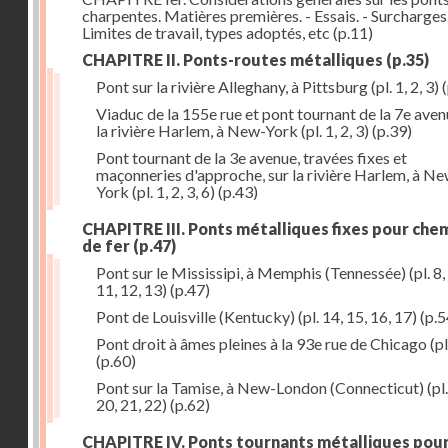
charpentes. Matières premières. - Essais. - Surcharges.
Limites de travail, types adoptés, etc
(p.11)
CHAPITRE II. Ponts-routes métalliques
(p.35)
Pont sur la rivière Alleghany, à Pittsburg (pl. 1, 2, 3)
(
Viaduc de la 155e rue et pont tournant de la 7e aven
la rivière Harlem, à New-York (pl. 1, 2, 3)
(p.39)
Pont tournant de la 3e avenue, travées fixes et
maçonneries d'approche, sur la rivière Harlem, à N
York (pl. 1, 2, 3, 6)
(p.43)
CHAPITRE III. Ponts métalliques fixes pour che
de fer
(p.47)
Pont sur le Mississipi, à Memphis (Tennessée) (pl. 8, 
11, 12, 13)
(p.47)
Pont de Louisville (Kentucky) (pl. 14, 15, 16, 17)
(p.5
Pont droit à âmes pleines à la 93e rue de Chicago (pl
(p.60)
Pont sur la Tamise, à New-London (Connecticut) (pl.
20, 21, 22)
(p.62)
CHAPITRE IV. Ponts tournants métalliques pou