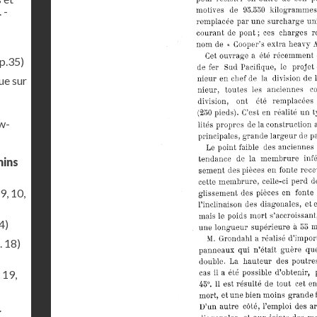
 -
p.35)
ue sur
ew-
mins
9, 10,
4)
. 18)
 19,
r