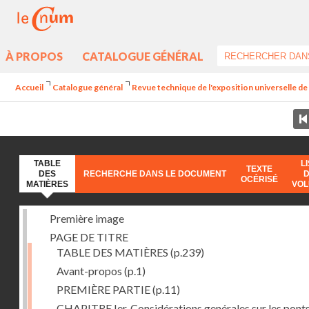
À PROPOS
CATALOGUE GÉNÉRAL
Accueil
Catalogue général
Revue technique de l'exposition universelle d
TABLE
L
TEXTE
DES
RECHERCHE DANS LE DOCUMENT
OCÉRISÉ
MATIÈRES
VO
Première image
PAGE DE TITRE
TABLE DES MATIÈRES
(p.239)
Avant-propos
(p.1)
PREMIÈRE PARTIE
(p.11)
CHAPITRE Ier. Considérations genérales sur les ponts