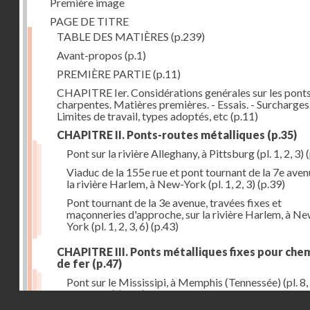
Première image
PAGE DE TITRE
TABLE DES MATIÈRES
(p.239)
Avant-propos
(p.1)
PREMIÈRE PARTIE
(p.11)
CHAPITRE Ier. Considérations genérales sur les ponts
charpentes. Matières premières. - Essais. - Surcharges.
Limites de travail, types adoptés, etc
(p.11)
CHAPITRE II. Ponts-routes métalliques
(p.35)
Pont sur la rivière Alleghany, à Pittsburg (pl. 1, 2, 3)
(
Viaduc de la 155e rue et pont tournant de la 7e aven
la rivière Harlem, à New-York (pl. 1, 2, 3)
(p.39)
Pont tournant de la 3e avenue, travées fixes et
maçonneries d'approche, sur la rivière Harlem, à N
York (pl. 1, 2, 3, 6)
(p.43)
CHAPITRE III. Ponts métalliques fixes pour che
de fer
(p.47)
Pont sur le Mississipi, à Memphis (Tennessée) (pl. 8, 
11, 12, 13)
(p.47)
Droits réservés - CNAM