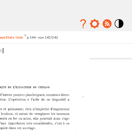
Mode
contraste
 aux Etats-Unis
p.144 - vue 145/242
élévé