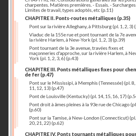
charpentes. Matières premières. - Essais. - Surcharges.
Limites de travail, types adoptés, etc
(p.11)
CHAPITRE II. Ponts-routes métalliques
(p.35)
Pont sur la rivière Alleghany, à Pittsburg (pl. 1, 2, 3)
(
Viaduc de la 155e rue et pont tournant de la 7e aven
la rivière Harlem, à New-York (pl. 1, 2, 3)
(p.39)
Pont tournant de la 3e avenue, travées fixes et
maçonneries d'approche, sur la rivière Harlem, à N
York (pl. 1, 2, 3, 6)
(p.43)
CHAPITRE III. Ponts métalliques fixes pour che
de fer
(p.47)
Pont sur le Mississipi, à Memphis (Tennessée) (pl. 8, 
11, 12, 13)
(p.47)
Pont de Louisville (Kentucky) (pl. 14, 15, 16, 17)
(p.5
Pont droit à âmes pleines à la 93e rue de Chicago (pl
(p.60)
Pont sur la Tamise, à New-London (Connecticut) (pl.
20, 21, 22)
(p.62)
CHAPITRE IV. Ponts tournants métalliques pou