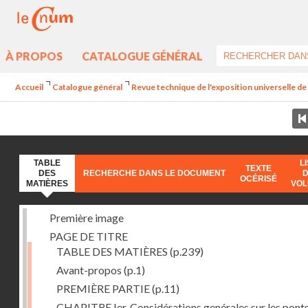
À PROPOS
CATALOGUE GÉNÉRAL
Accueil
Catalogue général
Revue technique de l'exposition universelle d
TABLE
L
TEXTE
DES
RECHERCHE DANS LE DOCUMENT
OCÉRISÉ
MATIÈRES
VO
Première image
PAGE DE TITRE
TABLE DES MATIÈRES
(p.239)
Avant-propos
(p.1)
PREMIÈRE PARTIE
(p.11)
CHAPITRE Ier. Considérations genérales sur les ponts