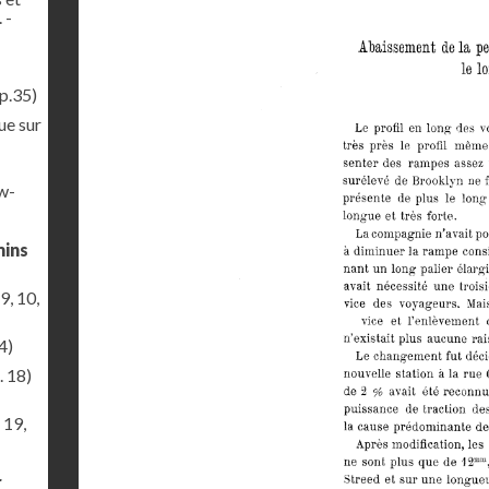
 -
p.35)
ue sur
ew-
mins
9, 10,
4)
. 18)
 19,
r