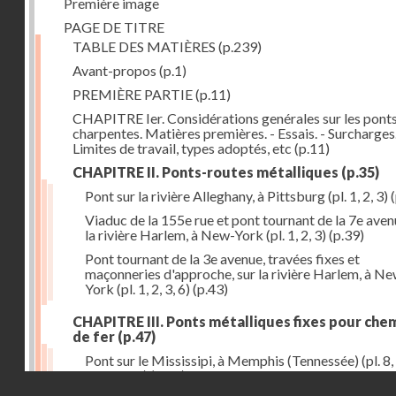
Première image
PAGE DE TITRE
TABLE DES MATIÈRES
(p.239)
Avant-propos
(p.1)
PREMIÈRE PARTIE
(p.11)
CHAPITRE Ier. Considérations genérales sur les ponts
charpentes. Matières premières. - Essais. - Surcharges.
Limites de travail, types adoptés, etc
(p.11)
CHAPITRE II. Ponts-routes métalliques
(p.35)
Pont sur la rivière Alleghany, à Pittsburg (pl. 1, 2, 3)
(
Viaduc de la 155e rue et pont tournant de la 7e aven
la rivière Harlem, à New-York (pl. 1, 2, 3)
(p.39)
Pont tournant de la 3e avenue, travées fixes et
maçonneries d'approche, sur la rivière Harlem, à N
York (pl. 1, 2, 3, 6)
(p.43)
CHAPITRE III. Ponts métalliques fixes pour che
de fer
(p.47)
Pont sur le Mississipi, à Memphis (Tennessée) (pl. 8, 
11, 12, 13)
(p.47)
Droits réservés - CNAM