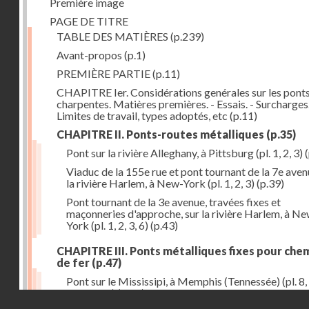
Première image
PAGE DE TITRE
TABLE DES MATIÈRES
(p.239)
Avant-propos
(p.1)
PREMIÈRE PARTIE
(p.11)
CHAPITRE Ier. Considérations genérales sur les ponts
charpentes. Matières premières. - Essais. - Surcharges.
Limites de travail, types adoptés, etc
(p.11)
CHAPITRE II. Ponts-routes métalliques
(p.35)
Pont sur la rivière Alleghany, à Pittsburg (pl. 1, 2, 3)
(
Viaduc de la 155e rue et pont tournant de la 7e aven
la rivière Harlem, à New-York (pl. 1, 2, 3)
(p.39)
Pont tournant de la 3e avenue, travées fixes et
maçonneries d'approche, sur la rivière Harlem, à N
York (pl. 1, 2, 3, 6)
(p.43)
CHAPITRE III. Ponts métalliques fixes pour che
de fer
(p.47)
Pont sur le Mississipi, à Memphis (Tennessée) (pl. 8, 
11, 12, 13)
(p.47)
Droits réservés - CNAM