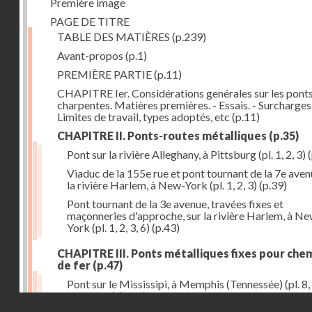
Première image
PAGE DE TITRE
TABLE DES MATIÈRES
(p.239)
Avant-propos
(p.1)
PREMIÈRE PARTIE
(p.11)
CHAPITRE Ier. Considérations genérales sur les ponts
charpentes. Matières premières. - Essais. - Surcharges.
Limites de travail, types adoptés, etc
(p.11)
CHAPITRE II. Ponts-routes métalliques
(p.35)
Pont sur la rivière Alleghany, à Pittsburg (pl. 1, 2, 3)
(
Viaduc de la 155e rue et pont tournant de la 7e aven
la rivière Harlem, à New-York (pl. 1, 2, 3)
(p.39)
Pont tournant de la 3e avenue, travées fixes et
maçonneries d'approche, sur la rivière Harlem, à N
York (pl. 1, 2, 3, 6)
(p.43)
CHAPITRE III. Ponts métalliques fixes pour che
de fer
(p.47)
Pont sur le Mississipi, à Memphis (Tennessée) (pl. 8, 
11, 12, 13)
(p.47)
Droits réservés - CNAM