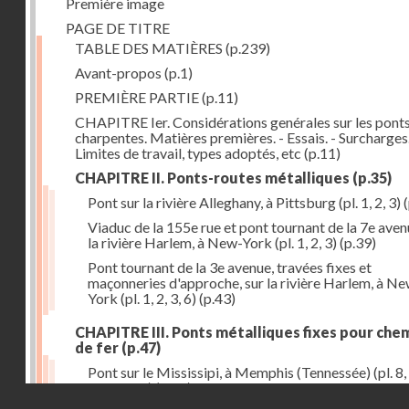
Première image
PAGE DE TITRE
TABLE DES MATIÈRES
(p.239)
Avant-propos
(p.1)
PREMIÈRE PARTIE
(p.11)
CHAPITRE Ier. Considérations genérales sur les ponts
charpentes. Matières premières. - Essais. - Surcharges.
Limites de travail, types adoptés, etc
(p.11)
CHAPITRE II. Ponts-routes métalliques
(p.35)
Pont sur la rivière Alleghany, à Pittsburg (pl. 1, 2, 3)
(
Viaduc de la 155e rue et pont tournant de la 7e aven
la rivière Harlem, à New-York (pl. 1, 2, 3)
(p.39)
Pont tournant de la 3e avenue, travées fixes et
maçonneries d'approche, sur la rivière Harlem, à N
York (pl. 1, 2, 3, 6)
(p.43)
CHAPITRE III. Ponts métalliques fixes pour che
de fer
(p.47)
Pont sur le Mississipi, à Memphis (Tennessée) (pl. 8, 
11, 12, 13)
(p.47)
Droits réservés - CNAM