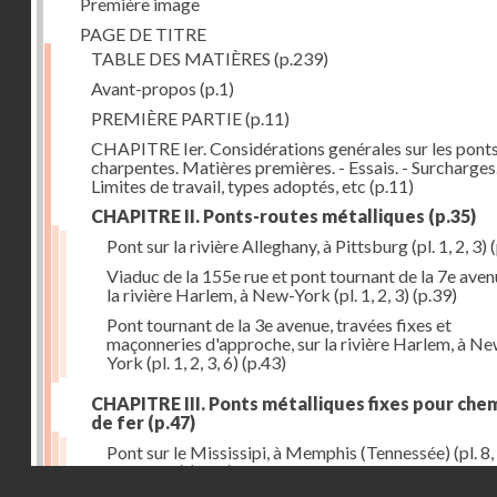
Première image
PAGE DE TITRE
TABLE DES MATIÈRES
(p.239)
Avant-propos
(p.1)
PREMIÈRE PARTIE
(p.11)
CHAPITRE Ier. Considérations genérales sur les ponts
charpentes. Matières premières. - Essais. - Surcharges.
Limites de travail, types adoptés, etc
(p.11)
CHAPITRE II. Ponts-routes métalliques
(p.35)
Pont sur la rivière Alleghany, à Pittsburg (pl. 1, 2, 3)
(
Viaduc de la 155e rue et pont tournant de la 7e aven
la rivière Harlem, à New-York (pl. 1, 2, 3)
(p.39)
Pont tournant de la 3e avenue, travées fixes et
maçonneries d'approche, sur la rivière Harlem, à N
York (pl. 1, 2, 3, 6)
(p.43)
CHAPITRE III. Ponts métalliques fixes pour che
de fer
(p.47)
Pont sur le Mississipi, à Memphis (Tennessée) (pl. 8, 
11, 12, 13)
(p.47)
Droits réservés - CNAM