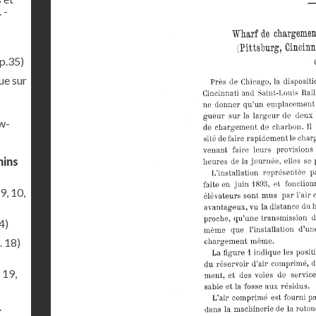
 -
p.35)
ue sur
ew-
mins
9, 10,
4)
. 18)
 19,
r