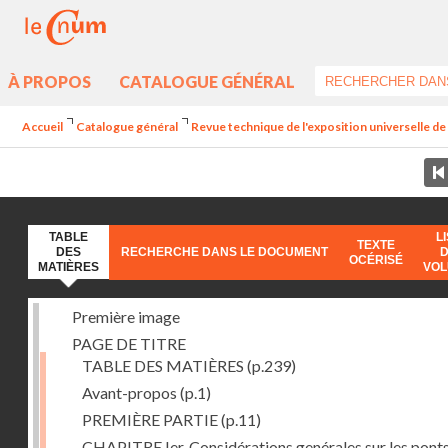
À PROPOS
CATALOGUE GÉNÉRAL
Accueil
Catalogue général
Revue technique de l'exposition universelle d
TABLE
L
TEXTE
DES
RECHERCHE DANS LE DOCUMENT
OCÉRISÉ
MATIÈRES
VO
Première image
PAGE DE TITRE
TABLE DES MATIÈRES
(p.239)
Avant-propos
(p.1)
PREMIÈRE PARTIE
(p.11)
CHAPITRE Ier. Considérations genérales sur les ponts