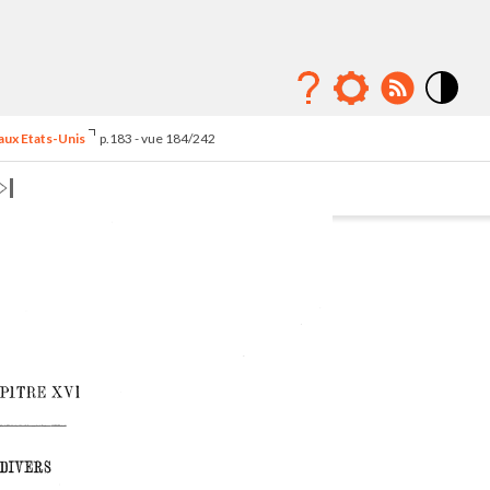
Mode
contraste
 aux Etats-Unis
p.183 - vue 184/242
élévé