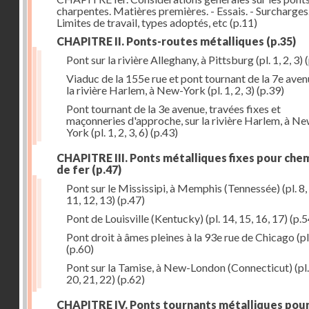
charpentes. Matières premières. - Essais. - Surcharges.
Limites de travail, types adoptés, etc
(p.11)
CHAPITRE II. Ponts-routes métalliques
(p.35)
Pont sur la rivière Alleghany, à Pittsburg (pl. 1, 2, 3)
(
Viaduc de la 155e rue et pont tournant de la 7e aven
la rivière Harlem, à New-York (pl. 1, 2, 3)
(p.39)
Pont tournant de la 3e avenue, travées fixes et
maçonneries d'approche, sur la rivière Harlem, à N
York (pl. 1, 2, 3, 6)
(p.43)
CHAPITRE III. Ponts métalliques fixes pour che
de fer
(p.47)
Pont sur le Mississipi, à Memphis (Tennessée) (pl. 8, 
11, 12, 13)
(p.47)
Pont de Louisville (Kentucky) (pl. 14, 15, 16, 17)
(p.5
Pont droit à âmes pleines à la 93e rue de Chicago (pl
(p.60)
Pont sur la Tamise, à New-London (Connecticut) (pl.
20, 21, 22)
(p.62)
CHAPITRE IV. Ponts tournants métalliques pou