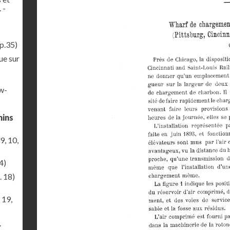
 -
p.35)
ue sur
ew-
mins
9, 10,
4)
. 18)
 19,
r