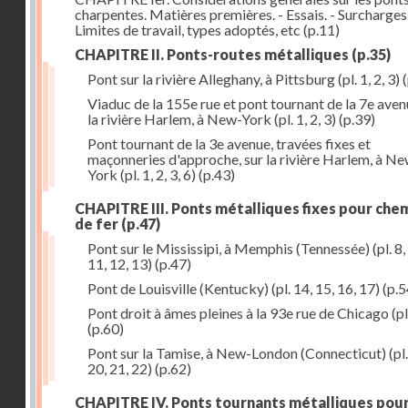
charpentes. Matières premières. - Essais. - Surcharges.
Limites de travail, types adoptés, etc
(p.11)
CHAPITRE II. Ponts-routes métalliques
(p.35)
Pont sur la rivière Alleghany, à Pittsburg (pl. 1, 2, 3)
(
Viaduc de la 155e rue et pont tournant de la 7e aven
la rivière Harlem, à New-York (pl. 1, 2, 3)
(p.39)
Pont tournant de la 3e avenue, travées fixes et
maçonneries d'approche, sur la rivière Harlem, à N
York (pl. 1, 2, 3, 6)
(p.43)
CHAPITRE III. Ponts métalliques fixes pour che
de fer
(p.47)
Pont sur le Mississipi, à Memphis (Tennessée) (pl. 8, 
11, 12, 13)
(p.47)
Pont de Louisville (Kentucky) (pl. 14, 15, 16, 17)
(p.5
Pont droit à âmes pleines à la 93e rue de Chicago (pl
(p.60)
Pont sur la Tamise, à New-London (Connecticut) (pl.
20, 21, 22)
(p.62)
CHAPITRE IV. Ponts tournants métalliques pou