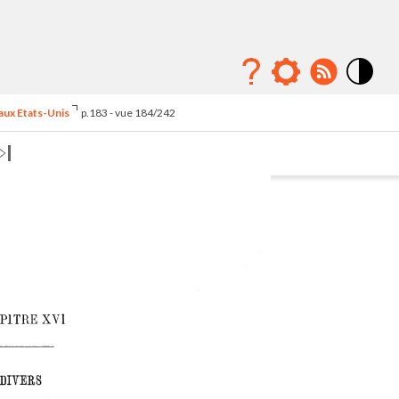
Mode
contraste
 aux Etats-Unis
p.183 - vue 184/242
élévé