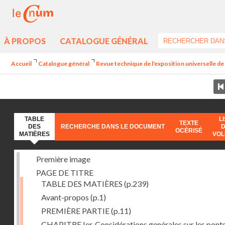
À PROPOS
CATALOGUE GÉNÉRAL
Accueil
Catalogue général
Revue technique de l'exposition universelle d
TABLE
L
TEXTE
DES
RECHERCHE DANS LE DOCUMENT
OCÉRISÉ
MATIÈRES
VO
Première image
PAGE DE TITRE
TABLE DES MATIÈRES
(p.239)
Avant-propos
(p.1)
PREMIÈRE PARTIE
(p.11)
CHAPITRE Ier. Considérations genérales sur les ponts