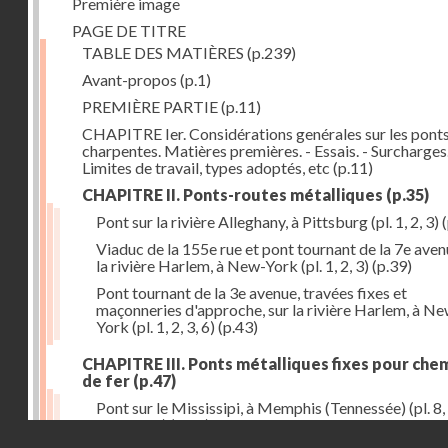
Première image
PAGE DE TITRE
TABLE DES MATIÈRES
(p.239)
Avant-propos
(p.1)
PREMIÈRE PARTIE
(p.11)
CHAPITRE Ier. Considérations genérales sur les ponts
charpentes. Matières premières. - Essais. - Surcharges.
Limites de travail, types adoptés, etc
(p.11)
CHAPITRE II. Ponts-routes métalliques
(p.35)
Pont sur la rivière Alleghany, à Pittsburg (pl. 1, 2, 3)
(
Viaduc de la 155e rue et pont tournant de la 7e aven
la rivière Harlem, à New-York (pl. 1, 2, 3)
(p.39)
Pont tournant de la 3e avenue, travées fixes et
maçonneries d'approche, sur la rivière Harlem, à N
York (pl. 1, 2, 3, 6)
(p.43)
CHAPITRE III. Ponts métalliques fixes pour che
de fer
(p.47)
Pont sur le Mississipi, à Memphis (Tennessée) (pl. 8, 
11, 12, 13)
(p.47)
Droits réservés - CNAM